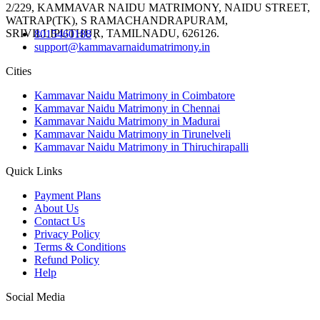
2/229, KAMMAVAR NAIDU MATRIMONY, NAIDU STREET,
WATRAP(TK), S RAMACHANDRAPURAM,
SRIVILLIPUTHUR, TAMILNADU, 626126.
8015460188
,
support@kammavarnaidumatrimony.in
Cities
Kammavar Naidu Matrimony in Coimbatore
Kammavar Naidu Matrimony in Chennai
Kammavar Naidu Matrimony in Madurai
Kammavar Naidu Matrimony in Tirunelveli
Kammavar Naidu Matrimony in Thiruchirapalli
Quick Links
Payment Plans
About Us
Contact Us
Privacy Policy
Terms & Conditions
Refund Policy
Help
Social Media